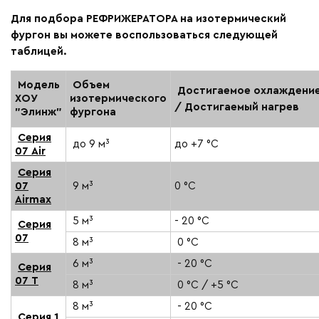
Для подбора РЕФРИЖЕРАТОРА на изотермический
фургон вы можете воспользоваться следующей
таблицей.
Модель
Объем
Достигаемое
охлаждени
ХОУ
изотермического
/ Достигаемый нагрев
"Элинж"
фургона
Серия
до 9 м³
до +7 °C
07 Air
Серия
07
9 м³
0 °C
Airmax
5 м³
- 20 °C
Серия
07
8 м³
0 °C
6 м³
- 20 °C
Серия
07 Т
8 м³
0 °C / +5 °C
8 м³
- 20 °C
Серия 1