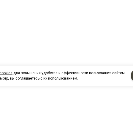
cookies
для повышения удобства и эффективности пользования сайтом.
мотр, вы соглашаетесь с их использованием.
ежные Челны, улица Академика Рубаненко, дом 4, подъезд 4, оф
Посмотреть на карте