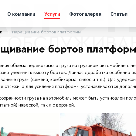
О компании
Услуги
Фотогалерея
Статьи
к
Наращивание бортов платформы
щивание бортов платфор
ения объема перевозимого груза на грузовом автомобиле с 
зно увеличить высоту бортов. Данная доработка особенно акт
ванные грузы (семена, комбикорма, силос и т.д.). Для удержа
е стяжки, а для усиления платформы устанавливаются допол
сохранности груза на автомобиль может быть установлен полог
татной) навеской, так и с верхней.