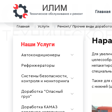
Главная
Главная
Услуги
Ремонт/ Прочие виды доработо
Нара
Наши Услуги
Для увелич
Автокондиционеры
целесообра
Рефрижераторы
непакетиро
специальны
Системы безопасности,
контроля и мониторинга
Также для 
с нижней (ш
Доработка "Опасный
груз"
Доработка КАМАЗ